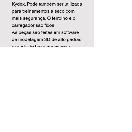
Kydex. Pode também ser utilizada
para treinamentos a seco com
mais segurança. O ferrolho e o
carregador são fixos
As peças são feitas em software
de modelagem 3D de alto padrão
usando de base armas reais
escaneadas, isso garante que as
medidas sejam mais precisas e
com o acabamento muito
superior.