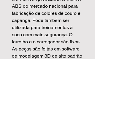
ABS do mercado nacional para
fabricação de coldres de couro e
capanga. Pode também ser
utilizada para treinamentos a
seco com mais segurança. O
ferrolho e o carregador são fixos
As peças são feitas em software
de modelagem 3D de alto padrão
usando de base armas reais
escaneadas, isso garante que as
medidas sejam mais precisas e
com o acabamento muito
superior.