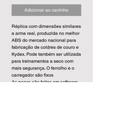
Adicionar ao carrinho
Réplica com dimensões similares
a arma real, produzida no melhor
ABS do mercado nacional para
fabricação de coldres de couro e
Kydex. Pode também ser utilizada
para treinamentos a seco com
mais segurança. O ferrolho e o
carregador são fixos
As peças são feitas em software
de modelagem 3D de alto padrão
usando de base armas reais
escaneadas, isso garante que as
medidas sejam mais precisas e
com o acabamento muito
superior.