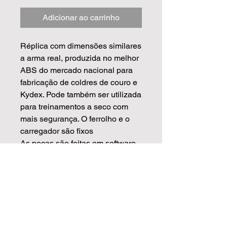
Adicionar ao carrinho
Réplica com dimensões similares
a arma real, produzida no melhor
ABS do mercado nacional para
fabricação de coldres de couro e
Kydex. Pode também ser utilizada
para treinamentos a seco com
mais segurança. O ferrolho e o
carregador são fixos
As peças são feitas em software
de modelagem 3D de alto padrão
usando de base armas reais
escaneadas, isso garante que as
medidas sejam mais precisas e
com o acabamento muito
superior.