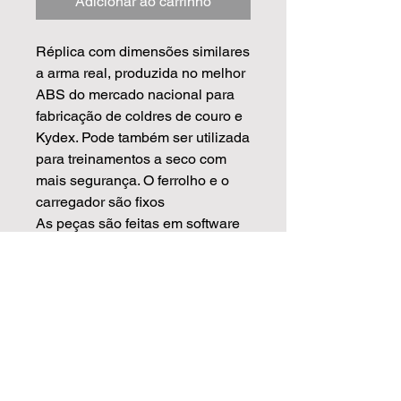
Adicionar ao carrinho
Réplica com dimensões similares
a arma real, produzida no melhor
ABS do mercado nacional para
fabricação de coldres de couro e
Kydex. Pode também ser utilizada
para treinamentos a seco com
mais segurança. O ferrolho e o
carregador são fixos
As peças são feitas em software
de modelagem 3D de alto padrão
usando de base armas reais
escaneadas, isso garante que as
medidas sejam mais precisas e
com o acabamento muito
superior.