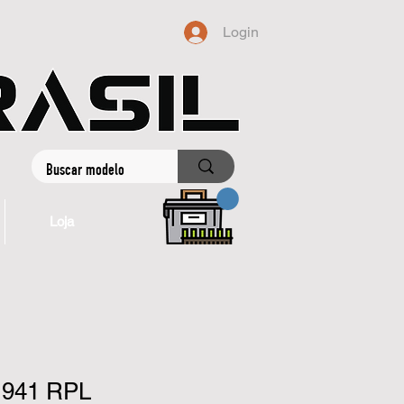
Login
Loja
o 941 RPL