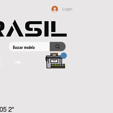
Login
Loja
05 2"