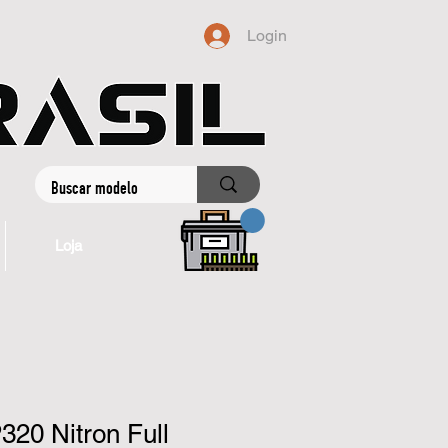
Login
Loja
320 Nitron Full