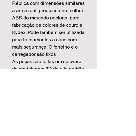
Réplica com dimensões similares
a arma real, produzida no melhor
ABS do mercado nacional para
fabricação de coldres de couro e
Kydex. Pode também ser utilizada
para treinamentos a seco com
mais segurança. O ferrolho e o
carregador são fixos
As peças são feitas em software
de modelagem 3D de alto padrão
usando de base armas reais
escaneadas, isso garante que as
medidas sejam mais precisas e
com o acabamento muito
superior.