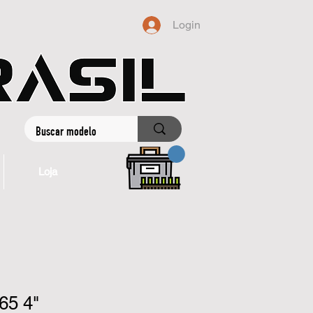
Login
Loja
65 4"