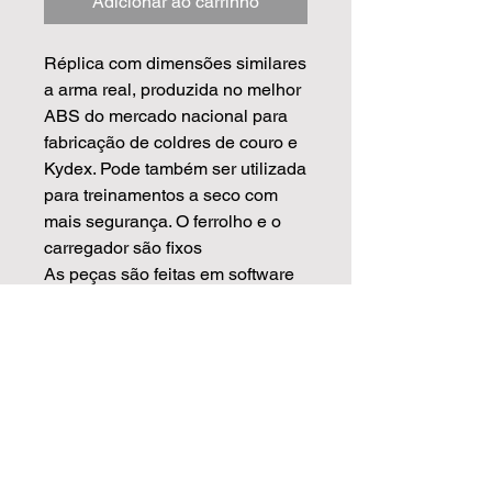
Adicionar ao carrinho
Réplica com dimensões similares
a arma real, produzida no melhor
ABS do mercado nacional para
fabricação de coldres de couro e
Kydex. Pode também ser utilizada
para treinamentos a seco com
mais segurança. O ferrolho e o
carregador são fixos
As peças são feitas em software
de modelagem 3D de alto padrão
usando de base armas reais
escaneadas, isso garante que as
medidas sejam mais precisas e
com o acabamento muito
superior.