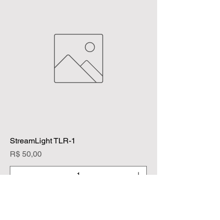
StreamLight TLR-1
Preço
R$ 50,00
Adicionar ao carrinho