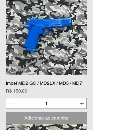
Imbel MD2 GC / MD2LX / MD5 / MD7
Preço
R$ 150,00
Adicionar ao carrinho