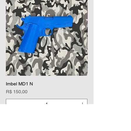
Imbel MD1 N
Preço
R$ 150,00
Adicionar ao carrinho